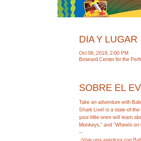
DIA Y LUGAR
Oct 06, 2019, 2:00 PM
Broward Center for the Per
SOBRE EL E
Take an adventure with Baby
Shark Live! is a state-of-the
your little ones will learn 
Monkeys," and "Wheels on t
--
 ¡Vive una aventura con Bab