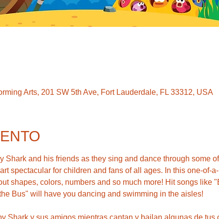
forming Arts, 201 SW 5th Ave, Fort Lauderdale, FL 33312, USA
VENTO
 Shark and his friends as they sing and dance through some of 
-art spectacular for children and fans of all ages. In this one-of-
about shapes, colors, numbers and so much more! Hit songs like "B
he Bus" will have you dancing and swimming in the aisles!
y Shark y sus amigos mientras cantan y bailan algunas de tus 