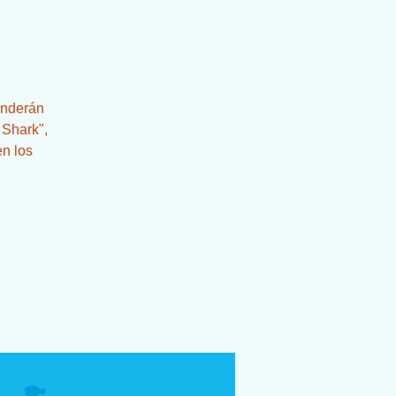
!
enderán
 Shark",
en los