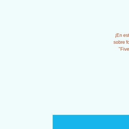
¡En es
sobre f
"Five