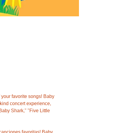
your favorite songs! Baby 
a-kind concert experience, 
aby Shark," "Five Little 
canciones favoritas! Baby 