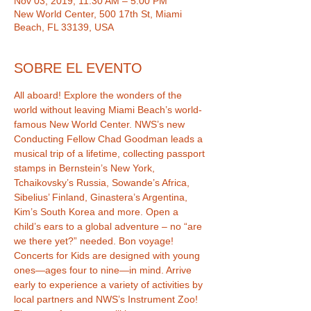
Nov 03, 2019, 11:30 AM – 5:00 PM
New World Center, 500 17th St, Miami
Beach, FL 33139, USA
SOBRE EL EVENTO
All aboard! Explore the wonders of the 
world without leaving Miami Beach’s world-
famous New World Center. NWS’s new 
Conducting Fellow Chad Goodman leads a 
musical trip of a lifetime, collecting passport 
stamps in Bernstein’s New York, 
Tchaikovsky’s Russia, Sowande’s Africa, 
Sibelius’ Finland, Ginastera’s Argentina, 
Kim’s South Korea and more. Open a 
child’s ears to a global adventure – no “are 
we there yet?” needed. Bon voyage!
Concerts for Kids are designed with young 
ones—ages four to nine—in mind. Arrive 
early to experience a variety of activities by 
local partners and NWS’s Instrument Zoo! 