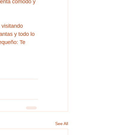
sienta cómodo y 
 visitando 
antas y todo lo 
equeño: Te 
See All