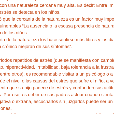
con una naturaleza cercana muy alta. Es decir: Entre  m
strés se detecta en los niños. 
 que la cercanía de la naturaleza es un factor muy impor
lnerables “La ausencia o la escasa presencia de natural
 de los niños.
nía de la naturaleza los hace sentirse más libres y los d
ón crónico mejoran de sus síntomas”.
periodos repetidos de estrés (que se manifiesta con cambi
 hiperactividad, irritabilidad, baja tolerancia a la frustra
 entre otros), es recomendable visitar a un psicólogo o a
lúe el nivel o las causas del estrés que sufre el niño, a v
nta que su hijo padece de estrés y confunden sus actit
s. Por eso, es deber de sus padres actuar cuando sientan
tiva o extraña, escucharlos sin juzgarlos puede ser un
iones.