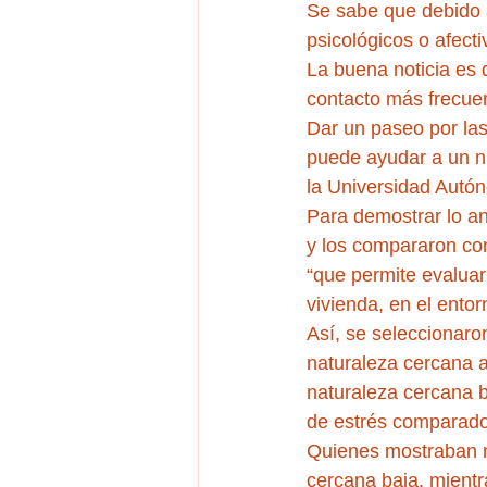
Se sabe que debido a 
psicológicos o afecti
La buena noticia es 
contacto más frecuen
Dar un paseo por las 
puede ayudar a un ni
la Universidad Autó
Para demostrar lo an
y los compararon co
“que permite evaluar
vivienda, en el entor
Así, se seleccionaro
naturaleza cercana a
naturaleza cercana b
de estrés comparado 
Quienes mostraban má
cercana baja, mient