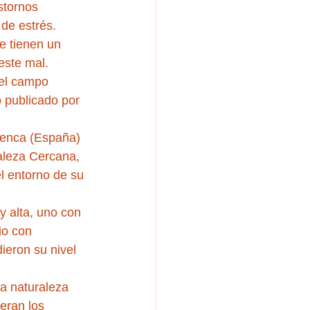
stornos 
 de estrés.
e tienen un 
este mal.
 el campo 
 publicado por 
Cuenca (España) 
aleza Cercana, 
l entorno de su 
y alta, uno con 
io con 
ieron su nivel 
a naturaleza 
eran los 