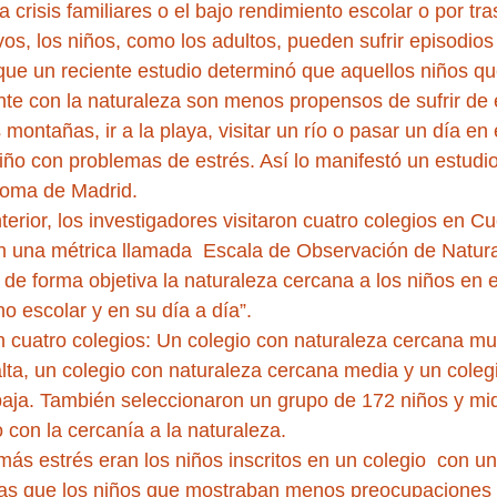
crisis familiares o el bajo rendimiento escolar o por tra
vos, los niños, como los adultos, pueden sufrir episodios
que un reciente estudio determinó que aquellos niños qu
te con la naturaleza son menos propensos de sufrir de 
montañas, ir a la playa, visitar un río o pasar un día en
ño con problemas de estrés. Así lo manifestó un estudio
noma de Madrid.
terior, los investigadores visitaron cuatro colegios en 
n una métrica llamada  Escala de Observación de Natur
 de forma objetiva la naturaleza cercana a los niños en e
no escolar y en su día a día”.
n cuatro colegios: Un colegio con naturaleza cercana mu
lta, un colegio con naturaleza cercana media y un coleg
aja. También seleccionaron un grupo de 172 niños y mid
con la cercanía a la naturaleza.
s estrés eran los niños inscritos en un colegio  con un
ras que los niños que mostraban menos preocupaciones 