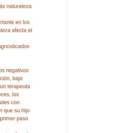
ás naturaleza 
tante en los 
eza afecta el 
iagnosticados 
os negativos 
ción, bajo 
 un terapeuta 
eces, los 
udes con 
 que su hijo 
 primer paso 