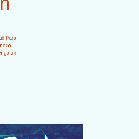
n
ul! Para
rinco
tenga un