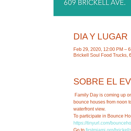
DIA Y LUGAR
Feb 29, 2020, 12:00 PM – 
Brickell Soul Food Trucks, 
SOBRE EL E
 Family Day is coming up on 
bounce houses from noon to 
waterfront view. 

To participate in Bounce Ho
https://tinyurl.com/bounceh
Go to 
firstmiami.org/brickell