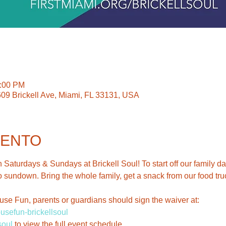
6:00 PM
609 Brickell Ave, Miami, FL 33131, USA
VENTO
Saturdays & Sundays at Brickell Soul! To start off our family d
sundown. Bring the whole family, get a snack from our food tru
use Fun, parents or guardians should sign the waiver at: 
ousefun-brickellsoul
soul
 to view the full event schedule. 