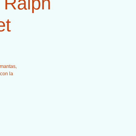
 Ralph
et
 mantas,
 con la