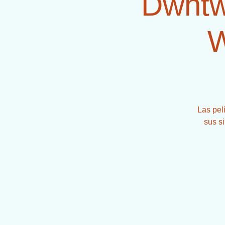
Dwntw
W
Las pel
sus si