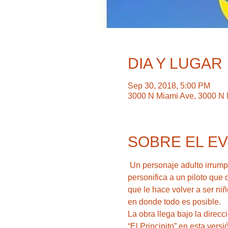
DIA Y LUGAR
Sep 30, 2018, 5:00 PM
3000 N Miami Ave, 3000 N 
SOBRE EL E
 Un personaje adulto irrumpe en su propio sueño, y se convierte en narrador de una hermosa historia en la que 
personifica a un piloto que
que le hace volver a ser niño.
“El Principito” en esta vers