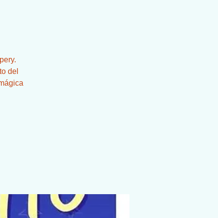
pery.
to del
 mágica