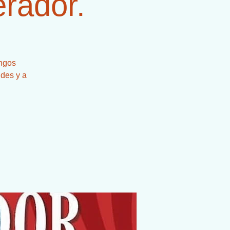
erador.
ingos
ndes y a