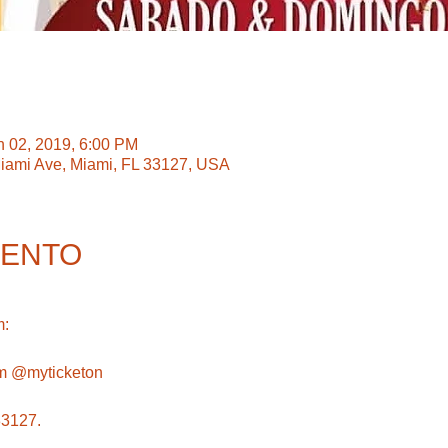
n 02, 2019, 6:00 PM
ami Ave, Miami, FL 33127, USA
VENTO
: 
om @myticketon 