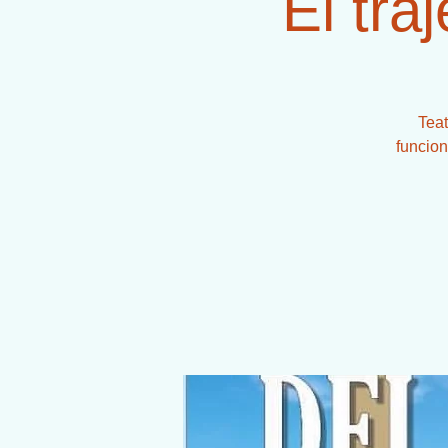
El tra
Teat
funcion