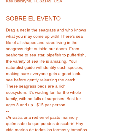
Key Biscayne, FL 33149, USA
SOBRE EL EVENTO
Drag a net in the seagrass and who knows 
what you may come up with! There's sea 
life of all shapes and sizes living in the 
seagrass right outside our doors. From 
seahorse to sea star, pipefish to pufferfish, 
the variety of sea life is amazing. Your 
naturalist guide will identify each species, 
making sure everyone gets a good look-
see before gently releasing the catch. 
These seagrass beds are a rich 
ecosystem. It's wading fun for the whole 
family, with netfulls of surprises. Best for 
ages 8 and up.  $15 per person. 
--
¡Arrastra una red en el pasto marino y 
quién sabe lo que puedes descubrir! Hay 
vida marina de todas las formas y tamaños 