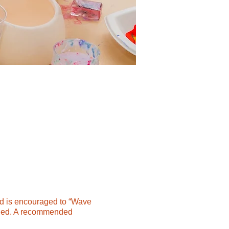
ild is encouraged to “Wave
luded. A recommended