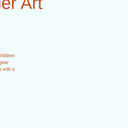
r Art
hildren
igner
s with a