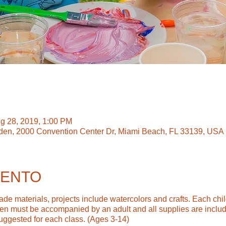
ug 28, 2019, 1:00 PM
den, 2000 Convention Center Dr, Miami Beach, FL 33139, USA
VENTO
ade materials, projects include watercolors and crafts. Each ch
dren must be accompanied by an adult and all supplies are inc
suggested for each class. (Ages 3-14)