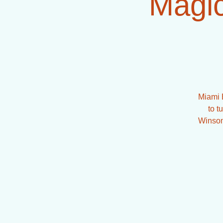
Magi
Miami 
to t
Winsome