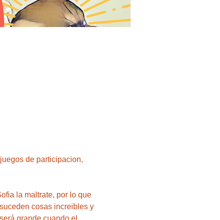
ia la maltrate, por lo que 
suceden cosas increibles y 
 será grande cuando el 