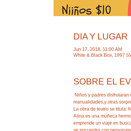
DIA Y LUGAR
Jun 17, 2018, 11:00 AM
White & Black Box, 1997 SW
SOBRE EL E
 Niños y padres disfrutaran de una obra de teatro infantil, con títeres, música, hora de baile, juegos de participacion, 
manualidades,y otras sorpre
Alina es una muñeca hermosa
emprende un viaje en busca
se encuentra con personajes