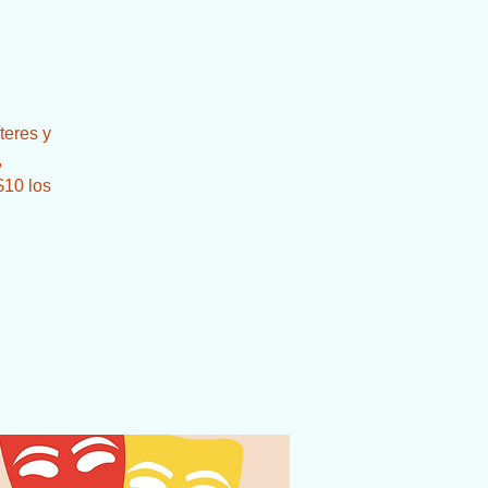
.
teres y
,
$10 los