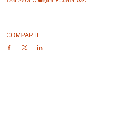
120th Ave S, Wellington, FL 33414, USA
COMPARTE
© 2026 PARA BAJITOS INC.