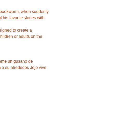
 a bookworm, when suddenly 
 his favorite stories with 
ned to create a 
ildren or adults on the 
llame un gusano de 
 a su alrededor. Jojo vive 