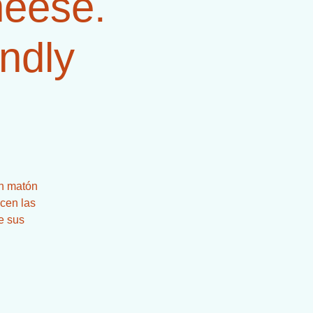
heese.
ndly
un matón
cen las
ve sus