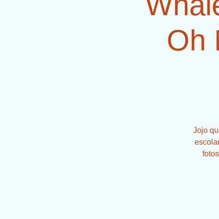
Whale
Oh 
Jojo qu
escola
fotos