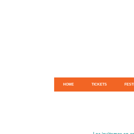
HOME
TICKETS
FEST
Los invitamos en es