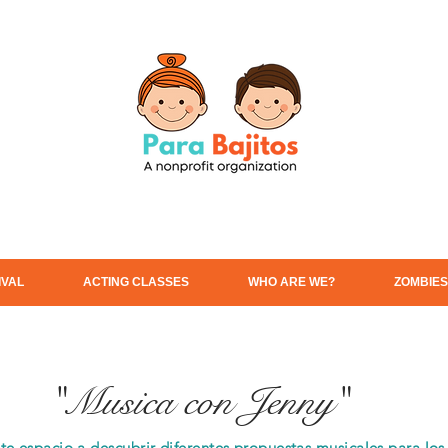
IVAL
ACTING CLASSES
WHO ARE WE?
ZOMBIES
"Musica con Jenny"
te espacio a descubrir diferentes propuestas musicales para los 