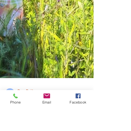
Para Bajitos
Phone
Email
Facebook
Jul 11, 2019
2 min read
Tu niño es feliz cerca de la
naturaleza.